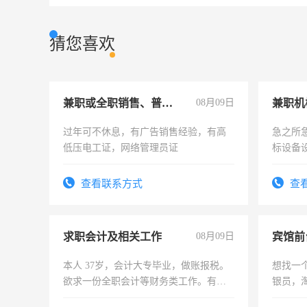
猜您喜欢
兼职或全职销售、普工、维修
08月09日
过年可不休息，有广告销售经验，有高
急之所
低压电工证，网络管理员证
标设备
作和分
结识有
查看联系方式
查
求职会计及相关工作
08月09日
本人 37岁，会计大专毕业，做账报税。
想找一
欲求一份全职会计等财务类工作。有会
银员，
计证
工，麻