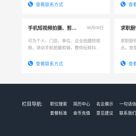
号同微
查看联系方式
查
手机短视频拍摄、剪辑、抖音快手
08月08日
求职厨
可为个人、门店、单位、企业拍摄短视
求职厨
频，培训手机拍摄剪辑，教你玩转抖音
点。食堂
可为个人、门店、单位、企业拍摄短视
上
频，培训手机拍摄剪辑，教你玩转抖
查看联系方式
查
音！你也可以成为拍摄达人！你也可以
成为拍摄达人！
栏目导航:
职位搜索
简历中心
名企展示
一句话
套餐标准
金币充值
意见建议
联系我