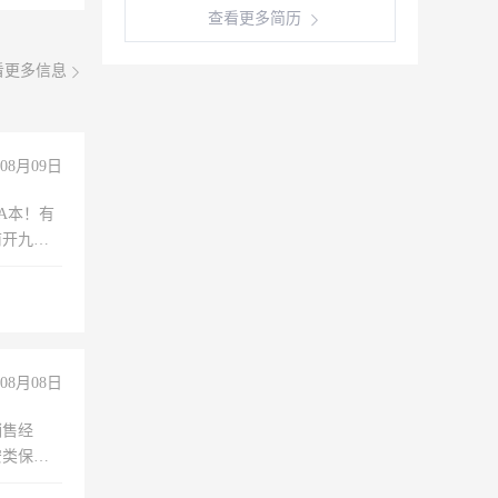
查看更多简历
看更多信息
08月09日
A本！有
前开九米
08月08日
销售经
安类保安
维修水电