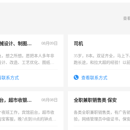
查
兼职机械设计、制图、设备改造
08月09日
司机
急，想之所想。愿把本人多年非
35岁，B本。双证齐全，马上下
设计、改造、工艺优化、图纸制
跑长途，和拉大超的经验！以
解的经验与您分享。 真诚合作，
六，渣土车
识之士，共享未来。
看联系方式
查看联系方式
宾馆前台，超市收银员，淘宝客服
08月08日
全职兼职销售类 保安
个夜班工作，宾馆前台，超市收
各类全职兼职销售类，有广告
淘宝客服，晚7点到10点的钟点
验，网络管理员中级证书，保
烦看到的老板加我微信聊，手机
队长，形象岗或幼儿园保安，