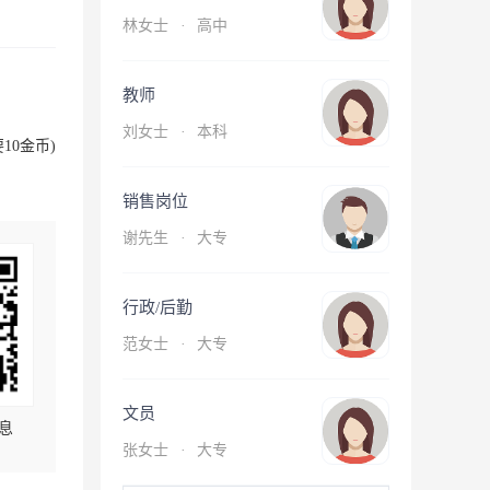
林女士
·
高中
教师
刘女士
·
本科
10金币)
销售岗位
谢先生
·
大专
行政/后勤
范女士
·
大专
文员
息
张女士
·
大专