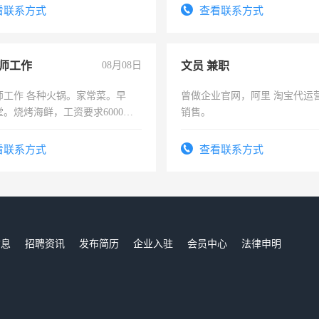
信
有高低压电工证和十几年工作
看联系方式
查看联系方式
师工作
08月08日
文员 兼职
师工作 各种火锅。家常菜。早
曾做企业官网，阿里 淘宝代运
。烧烤海鲜，工资要求6000以
销售。
看联系方式
查看联系方式
信息
招聘资讯
发布简历
企业入驻
会员中心
法律申明
们