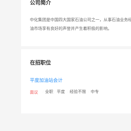
公司简介
中化集团是中国四大国家石油公司之一，从事石油业务经
油市场享有良好的声誉并产生着积极的影响。
在招职位
平度加油站会计
/
全职
/
平度
/
经验不限
/
中专
面议